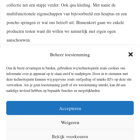
collectie net een stapje verder. Ook qua kleding. Met name de
multifunctionele eigenschappen van bijvoorbeeld een heuptas en een
poncho springen er wat ons betreft uit. Binnenkort gaan we enkele
producten testen want dit willen we natuurlijk met eigen ogen
aanschouwen.
De collectie is vanaf 10 mei officieel verkrijgbaar op de website van
Beheer toestemming
Fjällräven. Daar vind je voor zowel
heren
als
dames
alle producten uit
Om de beste ervaringen te bieden, gebruiken wij technologieën zoals cookies om
de samenwerking.
informatie over je apparaat op te slaan en/of te raadplegen. Door in te stemmen met
deze technologieën kunnen wij gegevens zoals surfgedrag of unieke ID's op deze site
verwerken. Als je geen toestemming geeft of uw toestemming intrekt, kan dit een
nadelige invloed hebben op bepaalde functies en mogelijkheden.
OVER DE AUTEUR VAN DIT ARTIKEL
Accepteren
Weigeren
Bekijk voorkeuren