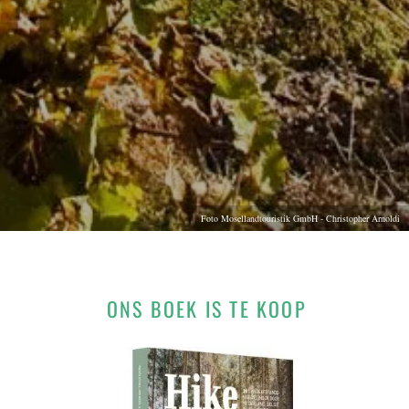
Foto Mosellandtouristik GmbH - Christopher Arnoldi
ONS BOEK IS TE KOOP