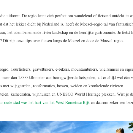
 die uitkomt. De regio leent zich perfect om wandelend of fietsend ontdekt te 
 dat het lekker dicht bij Nederland is, heeft de Moezel-regio tal van fantastisc
uur, het adembenemende rivierlandschap en de heerlijke gastronomie. Je fietst h
 Dit zijn onze tips over fietsen langs de Moezel en door de Moezel-regio.
regio. Tourfietsers, gravelbikers, e-bikers, mountainbikers, wielrenners en eigen
 meer dan 1.000 kilometer aan bewegwijzerde fietspaden, zit er altijd wel één 
is met wijngaarden, rotsformaties, bossen, weiden en kronkelende rivieren.
kastelen, kathedralen, wijnhuizen en UNESCO World Heritage plekken. Wist je d
ar oude stad was het hart van het West-Romeinse Rijk
en daarom zeker een bez