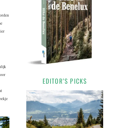
worden
he
ier
lijk
voor
EDITOR’S PICKS
at
oekje