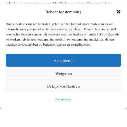
tube bag is daarentegen gemakkelijk los te maken. Dat maakt hem
Beheer toestemming
perfect voor het bewaren van waardevolle spullen. Ideaal wanneer je
even snel een supermarkt inschiet.
Om de beste ervaringen te bieden, gebruiken wij technologieën zoals cookies om
informatie over je apparaat op te slaan en/of te raadplegen. Door in te stemmen met
deze technologieën kunnen wij gegevens zoals surfgedrag of unieke ID's op deze site
verwerken. Als je geen toestemming geeft of uw toestemming intrekt, kan dit een
nadelige invloed hebben op bepaalde functies en mogelijkheden.
Accepteren
Weigeren
Bekijk voorkeuren
Cookiebeleid
Snack pack
Een snackpack is gemaakt om, de naam zegt het al, snacks in te
bewaren. Tijdens lange ritten moet je je energielevel continu blijven