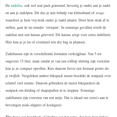
De
zadeltas
, ook wel seat pack genoemd, bevestig je onder aan je zadel
en aan je zadelpen. Dit doe je met behulp van klittenband of
straps
waardoor je hem vrij strak onder je zadel plaatst. Door hem strak af te
stellen, gaat de tas minder ‘zwiepen’. In sommige gevallen wordt de
zadeltas met een harnas geleverd. Dit harnas zorgt voor extra stabiliteit.
Hier kun je je tas of eventueel een dry bag in plaatsen.
Zadeltassen zijn in verschillende formaten verkrijgbaar. Van 5 tot
ongeveer 15 liter, maar omdat ze van een rolltop sluiting zijn voorzien
kun je ze compact oprollen. Kies daarom liever een formaat groter als
je twijfelt. Vergeleken andere bikepack tassen beschikt de seatpack over
relatief veel ruimte. Daarom gebruiken de meest bikepackers de
seatpack om kleding of slaapspullen in te stoppen. Sommige
zadeltassen zijn voorzien van een netje. Dat is ideaal om extra’s aan te
bevestigen zoals slippers of kookgerei.
Tip
: hang een handdoek of kleding aan het netje, dan kan deze tijdens