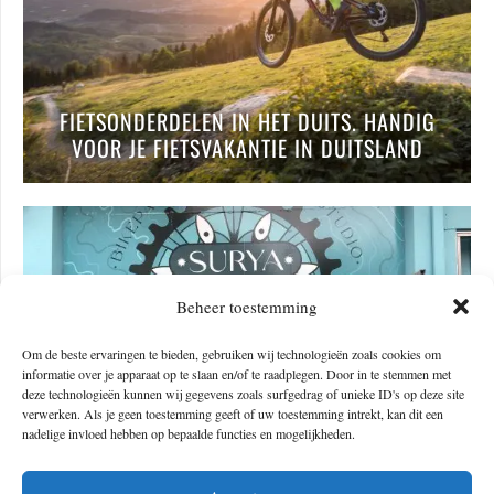
FIETSONDERDELEN IN HET DUITS. HANDIG
VOOR JE FIETSVAKANTIE IN DUITSLAND
Beheer toestemming
Om de beste ervaringen te bieden, gebruiken wij technologieën zoals cookies om
informatie over je apparaat op te slaan en/of te raadplegen. Door in te stemmen met
deze technologieën kunnen wij gegevens zoals surfgedrag of unieke ID's op deze site
verwerken. Als je geen toestemming geeft of uw toestemming intrekt, kan dit een
nadelige invloed hebben op bepaalde functies en mogelijkheden.
FIETSONDERDELEN IN HET