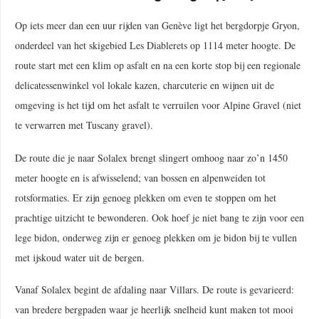
Op iets meer dan een uur rijden van Genève ligt het bergdorpje Gryon,
onderdeel van het skigebied Les Diablerets op 1114 meter hoogte. De
route start met een klim op asfalt en na een korte stop bij een regionale
delicatessenwinkel vol lokale kazen, charcuterie en wijnen uit de
omgeving is het tijd om het asfalt te verruilen voor Alpine Gravel (niet
te verwarren met Tuscany gravel).
De route die je naar Solalex brengt slingert omhoog naar zo’n 1450
meter hoogte en is afwisselend; van bossen en alpenweiden tot
rotsformaties. Er zijn genoeg plekken om even te stoppen om het
prachtige uitzicht te bewonderen. Ook hoef je niet bang te zijn voor een
lege bidon, onderweg zijn er genoeg plekken om je bidon bij te vullen
met ijskoud water uit de bergen.
Vanaf Solalex begint de afdaling naar Villars. De route is gevarieerd:
van bredere bergpaden waar je heerlijk snelheid kunt maken tot mooi