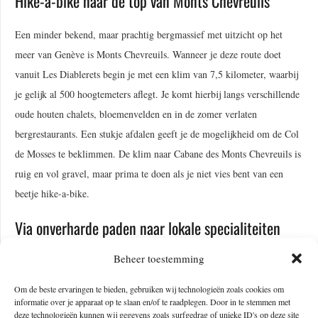
Hike-a-bike naar de top van Monts Chevreuils
Een minder bekend, maar prachtig bergmassief met uitzicht op het
meer van Genève is Monts Chevreuils. Wanneer je deze route doet
vanuit Les Diablerets begin je met een klim van 7,5 kilometer, waarbij
je gelijk al 500 hoogtemeters aflegt. Je komt hierbij langs verschillende
oude houten chalets, bloemenvelden en in de zomer verlaten
bergrestaurants. Een stukje afdalen geeft je de mogelijkheid om de Col
de Mosses te beklimmen. De klim naar Cabane des Monts Chevreuils is
ruig en vol gravel, maar prima te doen als je niet vies bent van een
beetje hike-a-bike.
Via onverharde paden naar lokale specialiteiten
Beheer toestemming
Naast de prachtige natuur is het kanton Vaud ook de op een na grootste
wijnregio van Zwitserland, het staat bekend om frisse, fruitige witte
Om de beste ervaringen te bieden, gebruiken wij technologieën zoals cookies om
wijnen gemaakt van de Chasselas-druif die groeit rondom het meer van
informatie over je apparaat op te slaan en/of te raadplegen. Door in te stemmen met
deze technologieën kunnen wij gegevens zoals surfgedrag of unieke ID's op deze site