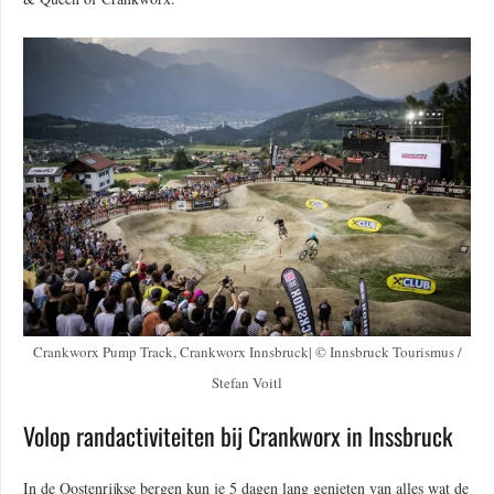
Crankworx Pump Track, Crankworx Innsbruck| © Innsbruck Tourismus /
Stefan Voitl
Volop randactiviteiten bij Crankworx in Inssbruck
In de Oostenrijkse bergen kun je 5 dagen lang genieten van alles wat de