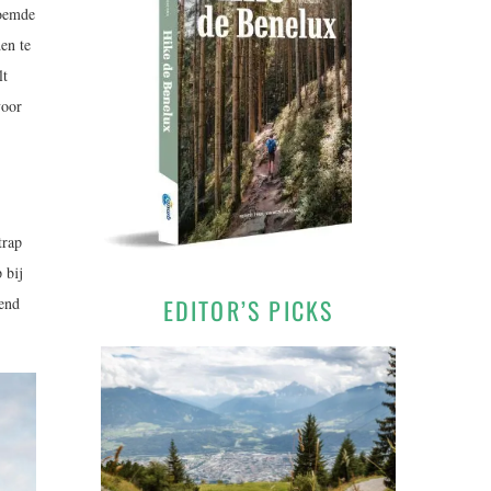
roemde
en te
lt
voor
trap
 bij
send
EDITOR’S PICKS