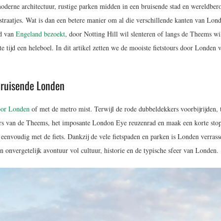
moderne architectuur, rustige parken midden in een bruisende stad en wereldbe
traatjes. Wat is dan een betere manier om al die verschillende kanten van Lond
ad van
Engeland bezoekt
, door Notting Hill wil slenteren of langs de Theems wi
rte tijd een heleboel. In dit artikel zetten we de mooiste fietstours door Londen 
bruisende Londen
oor Londen
of met de metro mist. Terwijl de rode dubbeldekkers voorbijrijden, 
vers van de Theems, het imposante London Eye reuzenrad en maak een korte stop
nvoudig met de fiets. Dankzij de vele fietspaden en parken is Londen verras
een onvergetelijk avontuur vol cultuur, historie en de typische sfeer van Londen.