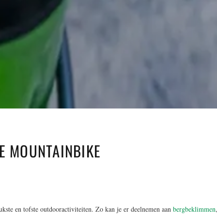
DE MOUNTAINBIKE
eukste en tofste outdooractiviteiten. Zo kan je er deelnemen aan
bergbeklimmen