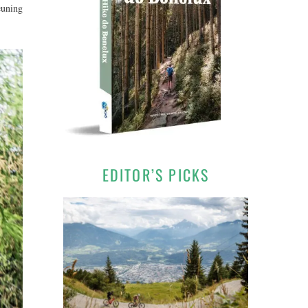
euning
EDITOR’S PICKS