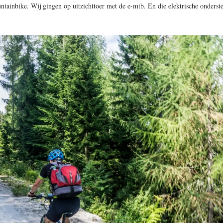
tainbike. Wij gingen op uitzichttoer met de e-mtb. En die elektrische onderst