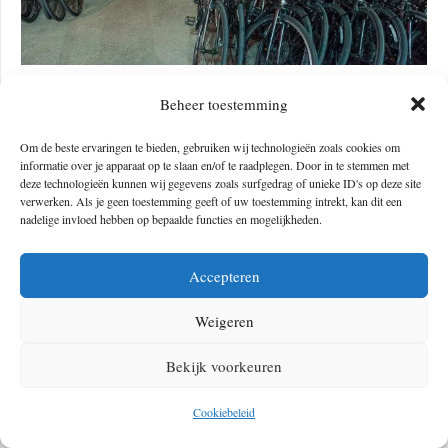
Foto © RentABike
Beheer toestemming
Fietsvriendelijke accommodaties
Om de beste ervaringen te bieden, gebruiken wij technologieën zoals cookies om
informatie over je apparaat op te slaan en/of te raadplegen. Door in te stemmen met
Als het gaat om fietsvriendelijke accommodaties, moet je ook zeker in
deze technologieën kunnen wij gegevens zoals surfgedrag of unieke ID's op deze site
Ottawa zijn. Veel hotels en bed & breakfasts in de stad bieden
verwerken. Als je geen toestemming geeft of uw toestemming intrekt, kan dit een
nadelige invloed hebben op bepaalde functies en mogelijkheden.
fietsvriendelijke voorzieningen, zoals een veilige fietsenstalling,
reparatiesets en fietswasfaciliteiten. Liever iets anders? Wat dacht je van
Accepteren
campings
of
hostels
? En uiteraard vind je op veel plekken fietsmappen
of vraag je een
local
om dé fiets- of outdoortips.
Weigeren
Top 9 mooiste fietsroutes in Ottawa en de regio:
Bekijk voorkeuren
Fietsen in Ottawa kan letterlijk overal en met ruim 800 kilometer aan
Cookiebeleid
fietspaden, raak je niet zomaar uitgefietst. Op zoek naar de mooiste