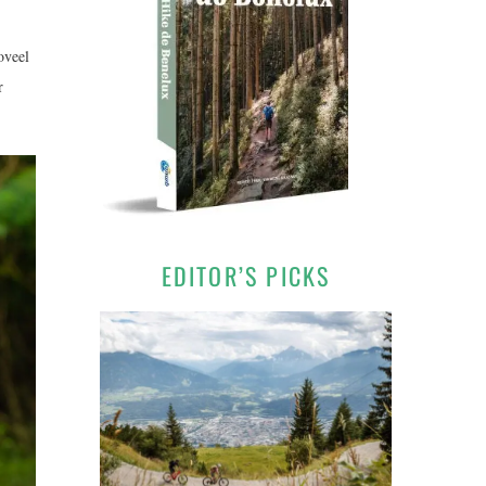
oveel
r
EDITOR’S PICKS