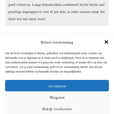
goed vertoeven. Lange huttentochten combineert hij het liefste met
prachtige dagetappes te voet of per fiets, in ieder seizoen (maar het
liefst wel met mooi weer).
Beheer toestemming
2
reacties
.
Reactie plaatsen
Om de beste ervaringen te bieden, gebruiken wij technologieën zoals cookies om
informatie over je apparaat op te slaan en/of te raadplegen. Door in te stemmen met
deze technologieën kunnen wij gegevens zoals surfgedrag of unieke ID's op deze site
Pieter
verwerken. Als je geen toestemming geeft of uw toestemming intrekt, kan dit een
nadelige invloed hebben op bepaalde functies en mogelijkheden.
2 januari 2024 16:35
Hoi Jasper, mooi verhaal! Wij zijn op dit moment in Sukhotai en
Accepteren
zouden graag dezelfde fietstocht willen maken. Hoe kunnen we in
Weigeren
contact komen met Jib?
Bekijk voorkeuren
Beantwoorden