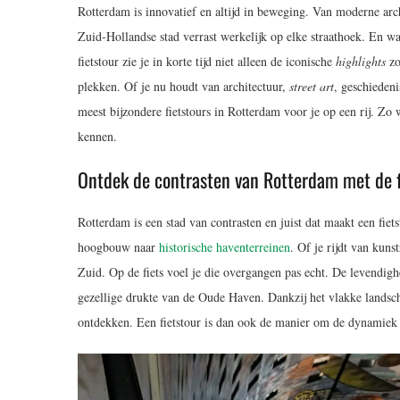
Rotterdam is innovatief en altijd in beweging. Van moderne arc
Zuid-Hollandse stad verrast werkelijk op elke straathoek. En wa
fietstour zie je in korte tijd niet alleen de iconische
highlights
zo
plekken. Of je nu houdt van architectuur,
street art
, geschiedenis
meest bijzondere fietstours in Rotterdam voor je op een rij. Zo 
kennen.
Ontdek de contrasten van Rotterdam met de f
Rotterdam is een stad van contrasten en juist dat maakt een fiets
hoogbouw naar
historische haventerreinen
. Of je rijdt van kuns
Zuid. Op de fiets voel je die overgangen pas echt. De levendigh
gezellige drukte van de Oude Haven. Dankzij het vlakke landsch
ontdekken. Een fietstour is dan ook de manier om de dynamiek e