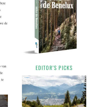
 Deze
n
e
 we de
p van
EDITOR’S PICKS
de
 te