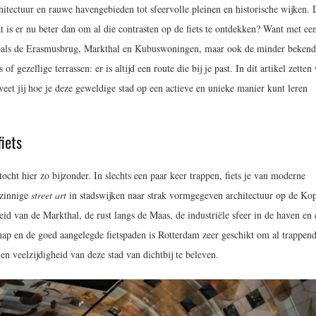
hitectuur en rauwe havengebieden tot sfeervolle pleinen en historische wijken.
t is er nu beter dan om al die contrasten op de fiets te ontdekken? Want met ee
als de Erasmusbrug, Markthal en Kubuswoningen, maar ook de minder bekend
 of gezellige terrassen: er is altijd een route die bij je past. In dit artikel zetten
weet jij hoe je deze geweldige stad op een actieve en unieke manier kunt leren
iets
tocht hier zo bijzonder. In slechts een paar keer trappen, fiets je van moderne
tzinnige
street art
in stadswijken naar strak vormgegeven architectuur op de Ko
eid van de Markthal, de rust langs de Maas, de industriële sfeer in de haven en 
ap en de goed aangelegde fietspaden is Rotterdam zeer geschikt om al trappend
n veelzijdigheid van deze stad van dichtbij te beleven.