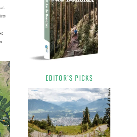
aat
iets
ke
in
EDITOR’S PICKS