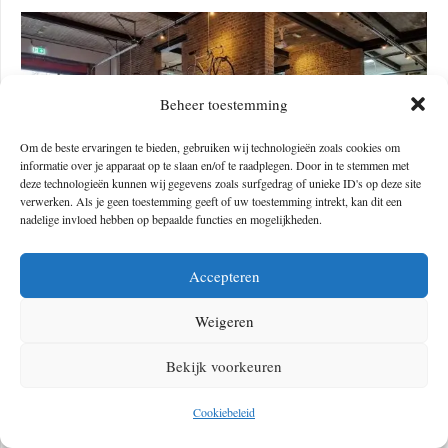
Beheer toestemming
Om de beste ervaringen te bieden, gebruiken wij technologieën zoals cookies om
informatie over je apparaat op te slaan en/of te raadplegen. Door in te stemmen met
deze technologieën kunnen wij gegevens zoals surfgedrag of unieke ID's op deze site
verwerken. Als je geen toestemming geeft of uw toestemming intrekt, kan dit een
nadelige invloed hebben op bepaalde functies en mogelijkheden.
Openingstijden:
Accepteren
Di t/m vr: 09.00 uur – 18.00 uur
Weigeren
Za: 09.00 uur – 17.00 uur
Bekijk voorkeuren
https://demeet.cc/cafe/
Cookiebeleid
Fietscafé in Friesland: Vanmark Coffee & Cycling