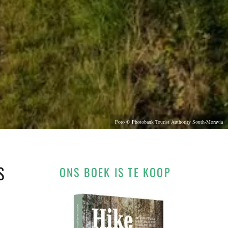
Foto © Photobank Tourist Authority South-Moravia
S
ONS BOEK IS TE KOOP