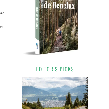
 van
ier
.
EDITOR’S PICKS