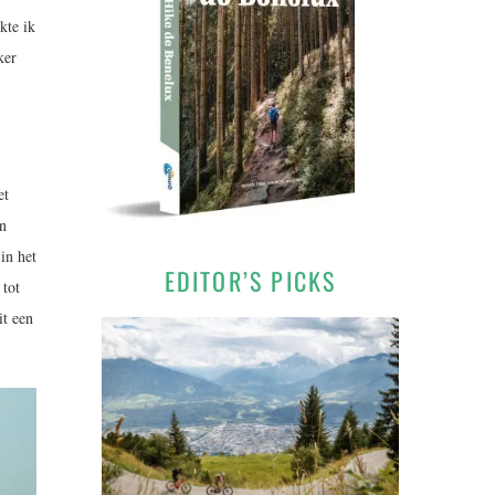
te ik
ker
et
en
in het
EDITOR’S PICKS
 tot
it een