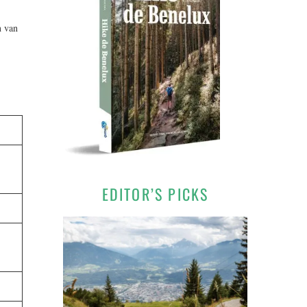
n van
EDITOR’S PICKS