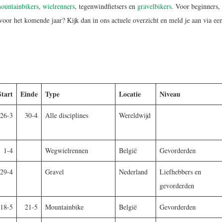
ountainbikers
,
wielrenners
, tegenwindfietsers en
gravelbikers
. Voor beginners,
voor het komende jaar? Kijk dan in ons actuele overzicht en meld je aan via ee
Start
Einde
Type
Locatie
Niveau
26-3
30-4
Alle disciplines
Wereldwijd
1-4
Wegwielrennen
België
Gevorderden
29-4
Gravel
Nederland
Liefhebbers en
gevorderden
18-5
21-5
Mountainbike
België
Gevorderden