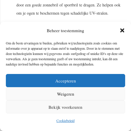
door een goede zonnebril of sportbril te dragen. Ze helpen ook
om je ogen te beschermen tegen schadelijke UV-stralen.
Verlichting: Als je van plan bent om in omstandigheden met
Beheer toestemming
weinig licht te rijden, zoals ’s avonds of in het donker, is het
belangrijk om goede fietsverlichting te hebben. Zorg voor een
Om de beste ervaringen te bieden, gebruiken wij technologieën zoals cookies om
felle koplamp en een achterlicht om zichtbaarheid te vergroten.
informatie over je apparaat op te slaan en/of te raadplegen. Door in te stemmen met
deze technologieën kunnen wij gegevens zoals surfgedrag of unieke ID's op deze site
Hoe feller, hoe beter.
verwerken. Als je geen toestemming geeft of uw toestemming intrekt, kan dit een
nadelige invloed hebben op bepaalde functies en mogelijkheden.
Fietsgereedschap en reserveonderdelen: Het is handig om een
basis fietsgereedschap bij je te hebben, zoals een multitool,
Accepteren
bandenlichters, een pomp en een reservebinnenband. Dit stelt je
in staat om kleine reparaties en bandenwissels uit te voeren als
Weigeren
dat nodig is.
Bekijk voorkeuren
Hydratatie en voeding: Neem voldoende water mee om
gehydrateerd te blijven tijdens je rit. Daarnaast is het handig om
Cookiebeleid
wat energierepen, gel of andere snacks mee te nemen om je