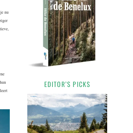
 je nu
ziger
tieve,
ene
hun
EDITOR’S PICKS
leert