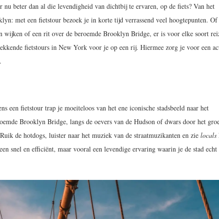
er nu beter dan al die levendigheid van dichtbij te ervaren, op de fiets? Van het
yn: met een fietstour bezoek je in korte tijd verrassend veel hoogtepunten. Of
 wijken of een rit over de beroemde Brooklyn Bridge, er is voor elke soort rei
wekkende fietstours in New York voor je op een rij. Hiermee zorg je voor een ac
.
dens een fietstour trap je moeiteloos van het ene iconische stadsbeeld naar het
eroemde Brooklyn Bridge, langs de oevers van de Hudson of dwars door het gro
 Ruik de hotdogs, luister naar het muziek van de straatmuzikanten en zie
locals
een snel en efficiënt, maar vooral een levendige ervaring waarin je de stad echt 