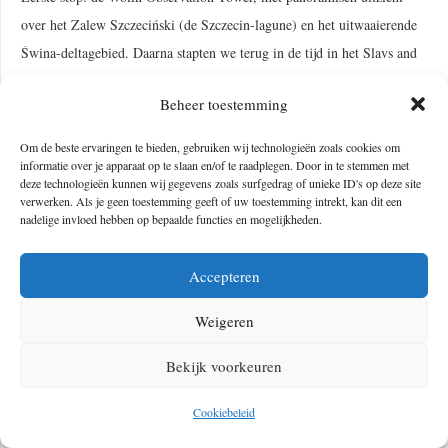
over het Zalew Szczeciński (de Szczecin-lagune) en het uitwaaierende
Świna-deltagebied. Daarna stapten we terug in de tijd in het Slavs and
Vikings’ Center, genaamd Jomsborg–Vineta. Dit openluchtmuseum is
Beheer toestemming
een levend Vikingdorp. Denk aan houten huizen, vuren waar pretzels
op middeleeuwse wijze worden gebakken, mensen die sokken breien en
Om de beste ervaringen te bieden, gebruiken wij technologieën zoals cookies om
zwaarden smeden. De gids vertelde dat zelfs Epic Games hier 3D-scans
informatie over je apparaat op te slaan en/of te raadplegen. Door in te stemmen met
deze technologieën kunnen wij gegevens zoals surfgedrag of unieke ID's op deze site
maakte voor games en digitale archieven.
verwerken. Als je geen toestemming geeft of uw toestemming intrekt, kan dit een
nadelige invloed hebben op bepaalde functies en mogelijkheden.
Accepteren
Weigeren
Bekijk voorkeuren
Cookiebeleid