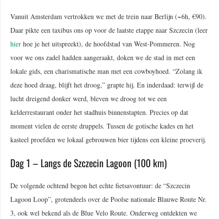
Vanuit Amsterdam vertrokken we met de trein naar Berlijn (~6h, €90).
Daar pikte een taxibus ons op voor de laatste etappe naar Szczecin (leer
hier
hoe je het uitspreekt), de hoofdstad van West-Pommeren. Nog
voor we ons zadel hadden aangeraakt, doken we de stad in met een
lokale gids, een charismatische man met een cowboyhoed. “Zolang ik
deze hoed draag, blijft het droog,” grapte hij. En inderdaad: terwijl de
lucht dreigend donker werd, bleven we droog tot we een
kelderrestaurant onder het stadhuis binnenstapten. Precies op dat
moment vielen de eerste druppels. Tussen de gotische kades en het
kasteel proefden we lokaal gebrouwen bier tijdens een kleine proeverij.
Dag 1 – Langs de Szczecin Lagoon (100 km)
De volgende ochtend begon het echte fietsavontuur: de “Szczecin
Lagoon Loop”, grotendeels over de Poolse nationale Blauwe Route Nr.
3, ook wel bekend als de Blue Velo Route. Onderweg ontdekten we