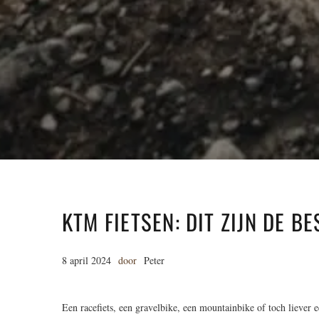
KTM FIETSEN: DIT ZIJN DE B
8 april 2024
door
Peter
Een racefiets, een gravelbike, een mountainbike of toch lieve