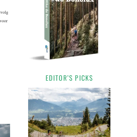
evolg
 voor
EDITOR’S PICKS