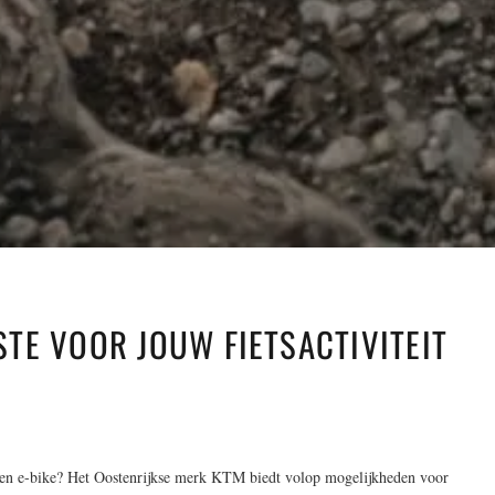
ESTE VOOR JOUW FIETSACTIVITEIT
r een e-bike? Het Oostenrijkse merk KTM biedt volop mogelijkheden voor