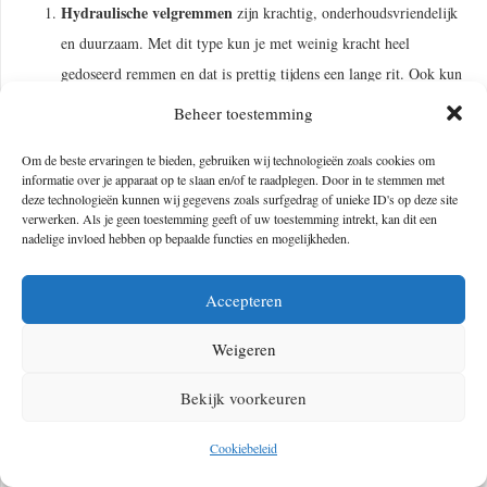
Hydraulische
velgremmen
zijn krachtig, onderhoudsvriendelijk
en duurzaam. Met dit type kun je met weinig kracht heel
gedoseerd remmen en dat is prettig tijdens een lange rit. Ook kun
je de remblokken gemakkelijk zelf vervangen. Het enige nadeel
Beheer toestemming
is dat modder vaak bij de remblokjes blijft zitten waardoor ze
Om de beste ervaringen te bieden, gebruiken wij technologieën zoals cookies om
vast kunnen lopen bij modderige wegen.
informatie over je apparaat op te slaan en/of te raadplegen. Door in te stemmen met
deze technologieën kunnen wij gegevens zoals surfgedrag of unieke ID's op deze site
Schijfremmen
remmen niet op de velg en dat maakt ze
verwerken. Als je geen toestemming geeft of uw toestemming intrekt, kan dit een
betrouwbaarder bij slecht weer. Dat is ook de reden dat ze
nadelige invloed hebben op bepaalde functies en mogelijkheden.
wereldwijd steeds populairder zijn. De remkracht is super, maar
ze zijn gevoeliger voor transport. Zorg dus dat je voorzichtig
Accepteren
bent wanneer je een deel van je tocht over water of met het
Weigeren
vliegtuig moet overbruggen. Let er wel op dat je je schijfremmen
goed inremt wanneer je fiets net hebt aangeschaft.
Bekijk voorkeuren
Versnellingssysteem voor de toerfiets
Cookiebeleid
Met de wind op de kop of bergop, af en toe is het tijdens een tocht