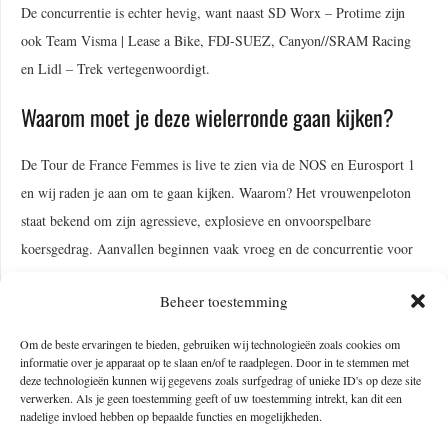
De concurrentie is echter hevig, want naast SD Worx – Protime zijn
ook Team Visma | Lease a Bike, FDJ-SUEZ, Canyon//SRAM Racing
en Lidl – Trek vertegenwoordigt.
Waarom moet je deze wielerronde gaan kijken?
De Tour de France Femmes is live te zien via de NOS en Eurosport 1
en wij raden je aan om te gaan kijken. Waarom? Het vrouwenpeloton
staat bekend om zijn agressieve, explosieve en onvoorspelbare
koersgedrag. Aanvallen beginnen vaak vroeg en de concurrentie voor
de gele trui is groot. Doordat de koers slechts een ruime week duurt is
Beheer toestemming
er daarnaast ook weinig ruimte om fouten te maken. Dit zorgt ervoor
dat iedere etappe op het scherpst van de snede verreden wordt en de
Om de beste ervaringen te bieden, gebruiken wij technologieën zoals cookies om
winnares van de ronde vaak met een kleine marge de gele trui mag
informatie over je apparaat op te slaan en/of te raadplegen. Door in te stemmen met
deze technologieën kunnen wij gegevens zoals surfgedrag of unieke ID's op deze site
aantrekken.
verwerken. Als je geen toestemming geeft of uw toestemming intrekt, kan dit een
nadelige invloed hebben op bepaalde functies en mogelijkheden.
Daarbij speelt ook het decor een rol: de Tour de France Femmes rijdt