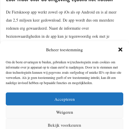
De Fietsknoop app werkt zowel op iOs als op Android en is al meer
dan 2,5 miljoen keer gedownload. De app wordt dus om meerdere
redenen erg gewaardeerd. Naast de informatie over
bezienswaardigheden in de app kun je tegenwoordig ook met je
telefoon in een handomdraai meer te weten komen over de omgeving.
Beheer toestemming
Zo lanceert Samsung deze maand de
Samsung Galaxy S24
waarop voor
het eerst de Circle to Search functionaliteit beschikbaar is. Zie je iets in
Om de beste ervaringen te bieden, gebruiken wij technologieën zoals cookies om
informatie over je apparaat op te slaan en/of te raadplegen. Door in te stemmen met
de Fietsknoop app waar je meer info over wilt hebben, dan druk je
deze technologieën kunnen wij gegevens zoals surfgedrag of unieke ID's op deze site
langer op de startknop en kun je het item omcirkelen. Vervolgens krijg
verwerken. Als je geen toestemming geeft of uw toestemming intrekt, kan dit een
nadelige invloed hebben op bepaalde functies en mogelijkheden.
je daar dan Google zoekresultaten bij. Fiets je dus bijvoorbeeld langs
een oud kasteel en ben je benieuwd hoe lang het daar al staat en wat het
Accepteren
tegenwoordig voor functie heeft, dan omcirkel je die locatie in de
Fietsknoop app. Zo krijg je meteen all nuttige informatie terwijl je
Weigeren
gewoon in de omgeving van de Fietsknoop app blijft. Hoe handig is
Bekijk voorkeuren
dat?