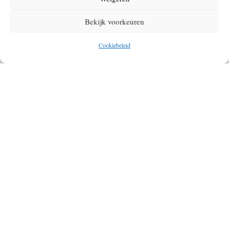
Bekijk voorkeuren
Cookiebeleid
BIKEPACKING: DE ULTIEME BEGINNERSGIDS
VOOR EEN EPISCH AVONTUUR