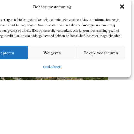
FIETSEN DOOR HET OSNABRÜCKER
Beheer toestemming
LAND. HET GEHEIM OVER DE GRENS
varingen te bieden, gebruiken wij technologieën zoals cookies om informatie over je
 slaan en/of te raadplegen. Door in te stemmen met deze technologieën kunnen wij
 surfgedrag of unieke ID's op deze site verwerken. Als je geen toestemming geeft of
 intrekt, kan dit een nadelige invloed hebben op bepaalde functies en mogelijkheden.
epteren
Weigeren
Bekijk voorkeuren
Cookiebeleid
EEN ALPENOVERTOCHT OP DE FIETS:
VAN MÜNCHEN NAAR VENETIË