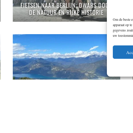
FIETSEN NAAR BERLIJN: DWARS DOOR
DE NATUUR EN RIJKE HISTORIE
Om de beste er
apparaat op te
gegevens zoals
uw toestemming
Acc
EEN RONDJE BIKEN LANGS DE MOOISTE
BEIERSE MEREN