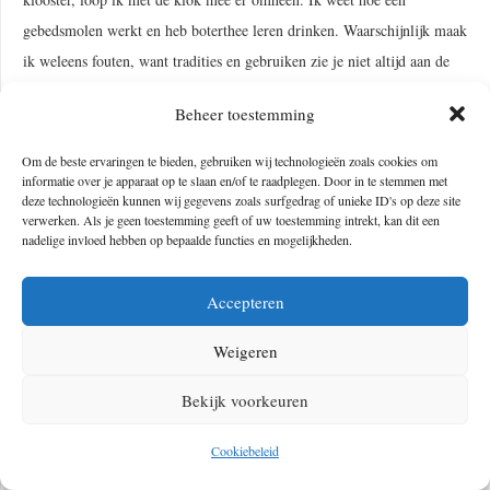
gebedsmolen werkt en heb boterthee leren drinken. Waarschijnlijk maak
ik weleens fouten, want tradities en gebruiken zie je niet altijd aan de
buitenkant, maar ik doe wel mijn best om me vooraf in de bevolking en
Beheer toestemming
de cultuur te verdiepen. Dat wordt gewaardeerd. Ik word regelmatig
uitgenodigd bij mensen thuis, in kloosters of een nomadentent en in
Om de beste ervaringen te bieden, gebruiken wij technologieën zoals cookies om
informatie over je apparaat op te slaan en/of te raadplegen. Door in te stemmen met
Ladakh heb ik veel lokale vrienden. Dat voelt als cadeautjes.
deze technologieën kunnen wij gegevens zoals surfgedrag of unieke ID's op deze site
verwerken. Als je geen toestemming geeft of uw toestemming intrekt, kan dit een
nadelige invloed hebben op bepaalde functies en mogelijkheden.
Accepteren
Weigeren
Bekijk voorkeuren
Cookiebeleid