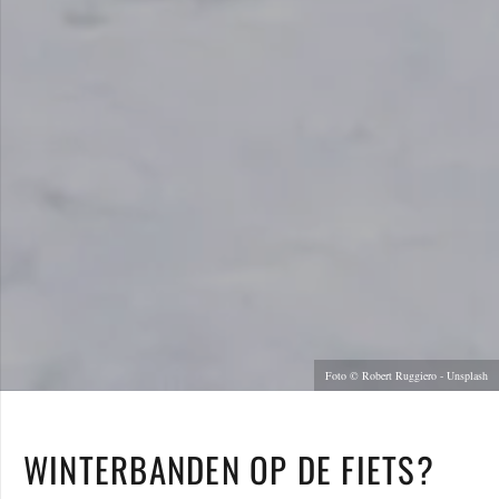
Foto © Robert Ruggiero - Unsplash
WINTERBANDEN OP DE FIETS?