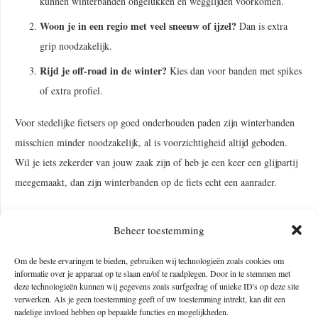
kunnen winterbanden ongelukken en wegglijden voorkomen.
Woon je in een regio met veel sneeuw of ijzel?
Dan is extra
grip noodzakelijk.
Rijd je off-road in de winter?
Kies dan voor banden met spikes
of extra profiel.
Voor stedelijke fietsers op goed onderhouden paden zijn winterbanden
misschien minder noodzakelijk, al is voorzichtigheid altijd geboden.
Wil je iets zekerder van jouw zaak zijn of heb je een keer een glijpartij
meegemaakt, dan zijn winterbanden op de fiets echt een aanrader.
Winter of all-season banden op de fiets?
Beheer toestemming
Wist je dat er naast winterbanden ook all-season-banden voor op de
Om de beste ervaringen te bieden, gebruiken wij technologieën zoals cookies om
fiets zijn? Je ziet ze vooral terugkomen op racefietsen.
informatie over je apparaat op te slaan en/of te raadplegen. Door in te stemmen met
deze technologieën kunnen wij gegevens zoals surfgedrag of unieke ID's op deze site
verwerken. Als je geen toestemming geeft of uw toestemming intrekt, kan dit een
nadelige invloed hebben op bepaalde functies en mogelijkheden.