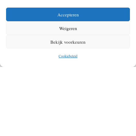
Accepteren
Weigeren
Bekijk voorkeuren
Cookiebeleid
Foto © Denise Jans – Unsplash
Tips voor veilig fietsen in de winter
Naast winterbanden kun je met deze tips veilig blijven fietsen:
Check de omstandigheden:
Ga alleen op de fiets bij
verraderlijke omstandigheden, als het echt niet anders kan.