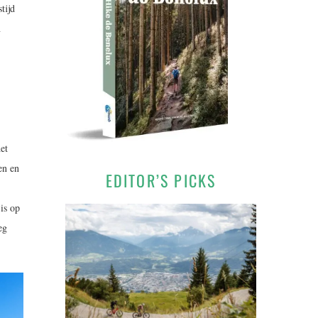
tijd
n
et
en en
EDITOR’S PICKS
is op
eg