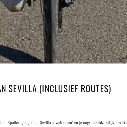
N SEVILLA (INCLUSIEF ROUTES)
la. Spoiler: google op ‘Sevilla + welrennen’ en je oogst hoofdzakelijk toeristi