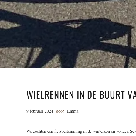
WIELRENNEN IN DE BUURT VA
9 februari 2024
door
Emma
We zochten een fietsbestemming in de winterzon en vonden Sevil