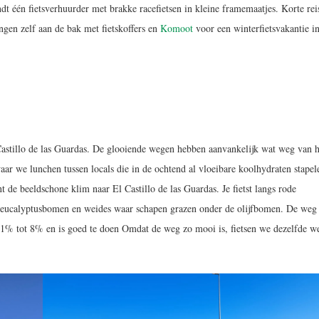
ndt één fietsverhuurder met brakke racefietsen in kleine framemaatjes. Korte reis
ngen zelf aan de bak met fietskoffers en
Komoot
voor een winterfietsvakantie i
Castillo de las Guardas. De glooiende wegen hebben aanvankelijk wat weg van h
aar we lunchen tussen locals die in de ochtend al vloeibare koolhydraten stapel
 de beeldschone klim naar El Castillo de las Guardas. Je fietst langs rode
 eucalyptusbomen en weides waar schapen grazen onder de olijfbomen. De weg 
an 1% tot 8% en is goed te doen Omdat de weg zo mooi is, fietsen we dezelfde w