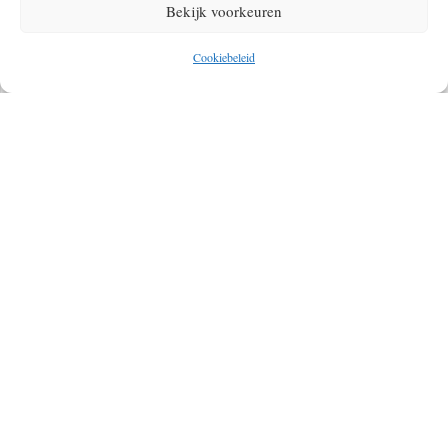
Bekijk voorkeuren
Cookiebeleid
BIKEPACKEN IN NEDERLAND, EEN
AVONTUURLIJKE REIS DICHTBIJ HUIS