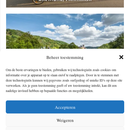
Beheer toestemming
Om de beste ervaringen te bieden, gebruiken wij technologieën zoals cookies om
informatie over je apparaat op te slaan en/of te raadplegen. Door in te stemmen met
deze technologieën kunnen wij gegevens zoals surfgedrag of unieke ID's op deze site
FIETSEN IN DE EIFEL. DE ROUTE VAN
verwerken. Als je geen toestemming geeft of uw toestemming intrekt, kan dit een
nadelige invloed hebben op bepaalde functies en mogelijkheden.
ROERMOND NAAR LUXEMBURG
Accepteren
Weigeren