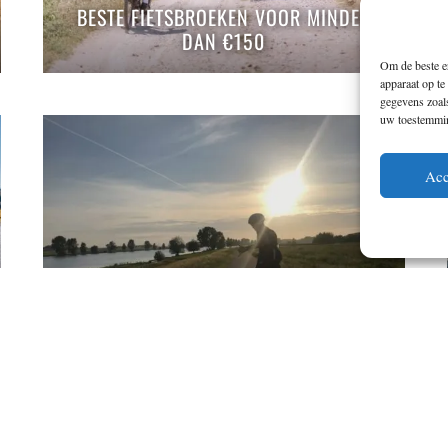
BESTE FIETSBROEKEN VOOR MINDER
DAN €150
Om de beste er
apparaat op te
gegevens zoals
uw toestemming
Acc
DOOR 12 PROVINCIES FIETSEN IN 1
DAG. CASPER GING DE UITDAGING AAN