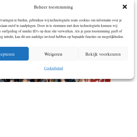
BUCKETLIST VOOR 2023? LAAT JE
Beheer toestemming
INSPIREREN DOOR KOMOOT
varingen te bieden, gebruiken wij technologieën zoals cookies om informatie over je
 slaan en/of te raadplegen. Door in te stemmen met deze technologieën kunnen wij
 surfgedrag of unieke ID's op deze site verwerken. Als je geen toestemming geeft of
 intrekt, kan dit een nadelige invloed hebben op bepaalde functies en mogelijkheden.
epteren
Weigeren
Bekijk voorkeuren
Cookiebeleid
WIELEREVENEMENTEN 2023. BEN JIJ
VAN DE PARTIJ?