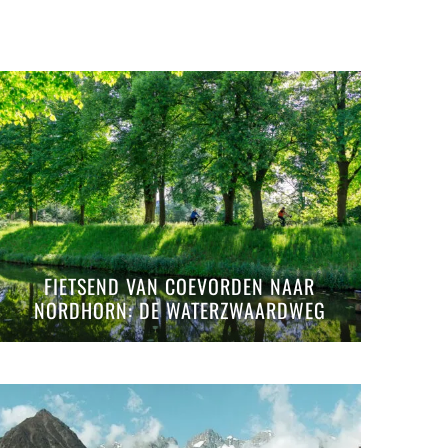
FIETSEND VAN COEVORDEN NAAR
NORDHORN: DE WATERZWAARDWEG