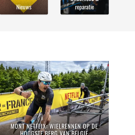
Nieuws
reparatie
MONT NETFLIX: WIELRENNEN OP DE
HOOGSTE BERG VAN BELGIË