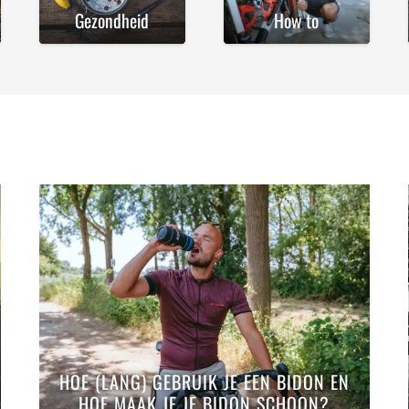
Gezondheid
How to
HOE (LANG) GEBRUIK JE EEN BIDON EN
HOE MAAK JE JE BIDON SCHOON?